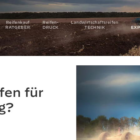
Reifenkauf
Reifen-
Landwirtschaftsreifen
RATGEBER
DRUCK
TECHNIK
EX
fen für
g?